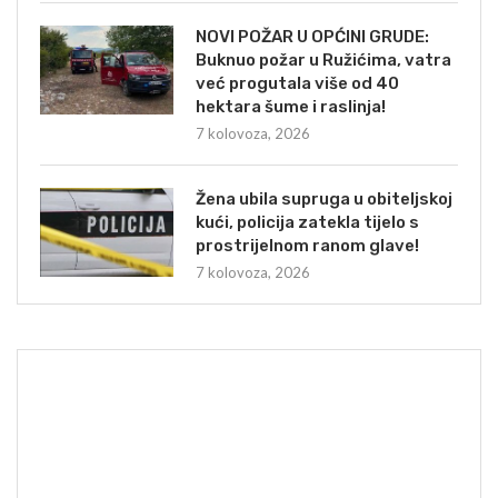
NOVI POŽAR U OPĆINI GRUDE:
Buknuo požar u Ružićima, vatra
već progutala više od 40
hektara šume i raslinja!
7 kolovoza, 2026
Žena ubila supruga u obiteljskoj
kući, policija zatekla tijelo s
prostrijelnom ranom glave!
7 kolovoza, 2026