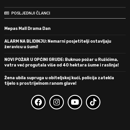
POSLJEDNJI ČLANCI
Mepas Mall Drama Dan
ALARM NA BLIDINJU: Nemarni posjetitelji ostavljaju
žeravicu u šumi!
NOVI POŽAR U OPĆINI GRUDE: Buknuo požar u Ružićima,
vatra već progutala više od 40 hektara šume i raslinja!
Žena ubila supruga u obiteljskoj kući, policija zatekla
tijelo s prostrijelnom ranom glave!