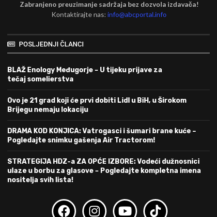
Zabranjeno preuzimanje sadržaja bez dozvola izdavača!
Kontaktirajte nas:
info@abcportal.info
POSLJEDNJI ČLANCI
BLAŽ Enology Međugorje – U tijeku prijave za
tečaj somelierstva
Ovo je 21 grad koji će prvi dobiti Lidl u BiH, u Širokom
Brijegu nemaju lokaciju
DRAMA KOD KONJICA: Vatrogasci i šumari brane kuće –
Pogledajte snimku gašenja Air Tractorom!
STRATEGIJA HDZ-a ZA OPĆE IZBORE: Vodeći dužnosnici
ulaze u borbu za glasove – Pogledajte kompletna imena
nositelja svih lista!