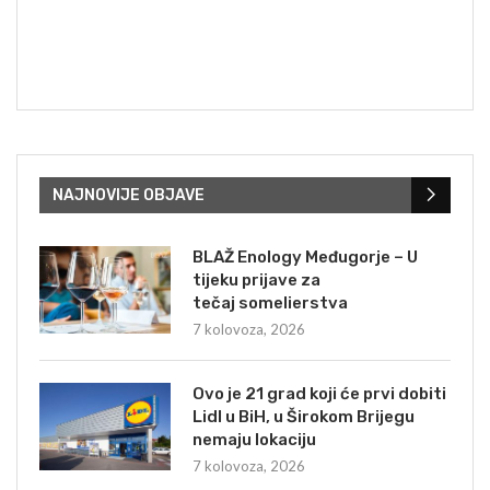
NAJNOVIJE OBJAVE
BLAŽ Enology Međugorje – U
tijeku prijave za
tečaj somelierstva
7 kolovoza, 2026
Ovo je 21 grad koji će prvi dobiti
Lidl u BiH, u Širokom Brijegu
nemaju lokaciju
7 kolovoza, 2026