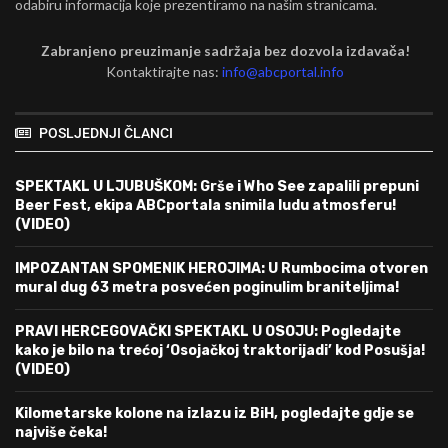
odabiru informacija koje prezentiramo na našim stranicama.
Zabranjeno preuzimanje sadržaja bez dozvola izdavača!
Kontaktirajte nas:
info@abcportal.info
POSLJEDNJI ČLANCI
SPEKTAKL U LJUBUŠKOM: Grše i Who See zapalili prepuni
Beer Fest, ekipa ABCportala snimila ludu atmosferu!
(VIDEO)
IMPOZANTAN SPOMENIK HEROJIMA: U Rumbocima otvoren
mural dug 63 metra posvećen poginulim braniteljima!
PRAVI HERCEGOVAČKI SPEKTAKL U OSOJU: Pogledajte
kako je bilo na trećoj ‘Osojačkoj traktorijadi’ kod Posušja!
(VIDEO)
Kilometarske kolone na izlazu iz BiH, pogledajte gdje se
najviše čeka!