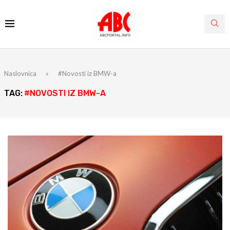
Naslovnica
»
#Novosti iz BMW-a
TAG:
#NOVOSTI IZ BMW-A