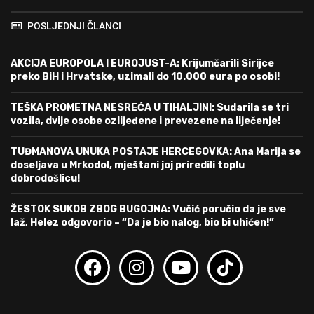
POSLJEDNJI ČLANCI
AKCIJA EUROPOLA I EUROJUST-A: Krijumčarili Sirijce
preko BiH i Hrvatske, uzimali do 10.000 eura po osobi!
TEŠKA PROMETNA NESREĆA U TIHALJINI: Sudarila se tri
vozila, dvije osobe ozlijeđene i prevezene na liječenje!
TUĐMANOVA UNUKA POSTAJE HERCEGOVKA: Ana Marija se
doseljava u Mrkodol, mještani joj priredili toplu
dobrodošlicu!
ŽESTOK SUKOB ZBOG BUGOJNA: Vučić poručio da je sve
laž, Helez odgovorio – “Da je bio nalog, bio bi uhićen!”