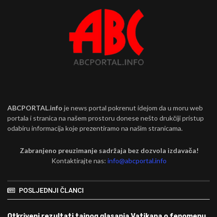
ABCPORTAL.info
je news portal pokrenut idejom da u moru web
portala i stranica na našem prostoru donese nešto drukčiji pristup
odabiru informacija koje prezentiramo na našim stranicama.
Zabranjeno preuzimanje sadržaja bez dozvola izdavača!
Kontaktirajte nas:
info@abcportal.info
POSLJEDNJI ČLANCI
Otkriveni rezultati tajnog glasanja Vatikana o fenomenu