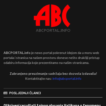
ABCPORTAL.info
je news portal pokrenut idejom da u moru web
portala i stranica na našem prostoru donese nešto drukčiji pristup
odabiru informacija koje prezentiramo na našim stranicama.
Zabranjeno preuzimanje sadržaja bez dozvola izdavača!
Kontaktirajte nas:
info@abcportal.info
POSLJEDNJI ČLANCI
Otkriveni rezultati tajnog glasanja Vatikana o fenomenu