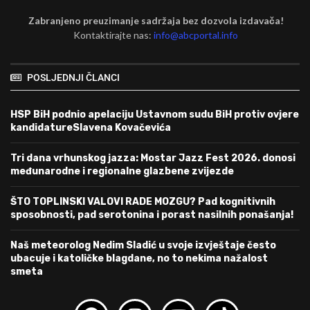
Zabranjeno preuzimanje sadržaja bez dozvola izdavača!
Kontaktirajte nas:
info@abcportal.info
POSLJEDNJI ČLANCI
HSP BiH podnio apelaciju Ustavnom sudu BiH protiv ovjere
kandidatureSlavena Kovačevića
Tri dana vrhunskog jazza: Mostar Jazz Fest 2026. donosi
međunarodne i regionalne glazbene zvijezde
ŠTO TOPLINSKI VALOVI RADE MOZGU? Pad kognitivnih
sposobnosti, pad serotonina i porast nasilnih ponašanja!
Naš meteorolog Nedim Sladić u svoje izvještaje često
ubacuje i katoličke blagdane, no to nekima nažalost
smeta