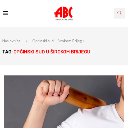
Naslovnica
»
Općinski sud u Širokom Brijegu
TAG:
OPĆINSKI SUD U ŠIROKOM BRIJEGU