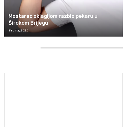
Mostarac oklagijom razbio pekaru u
Širokom Brijegu
9 rujna, 2025
HEADING TITLE