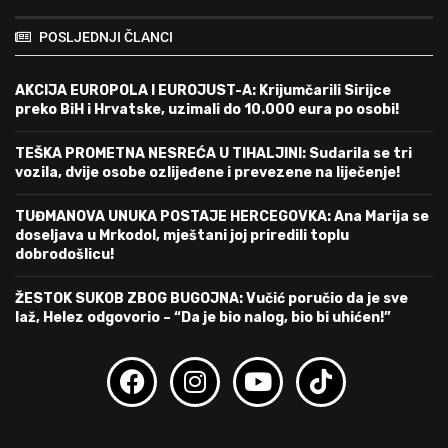
POSLJEDNJI ČLANCI
AKCIJA EUROPOLA I EUROJUST-A: Krijumčarili Sirijce
preko BiH i Hrvatske, uzimali do 10.000 eura po osobi!
TEŠKA PROMETNA NESREĆA U TIHALJINI: Sudarila se tri
vozila, dvije osobe ozlijeđene i prevezene na liječenje!
TUĐMANOVA UNUKA POSTAJE HERCEGOVKA: Ana Marija se
doseljava u Mrkodol, mještani joj priredili toplu
dobrodošlicu!
ŽESTOK SUKOB ZBOG BUGOJNA: Vučić poručio da je sve
laž, Helez odgovorio – “Da je bio nalog, bio bi uhićen!”