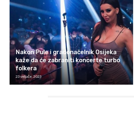
Nakon Pule i gradonačelnik Osijeka
kaže da će zabraniti koncerte turbo
folkera
23 veljače, 2023
HEADING TITLE