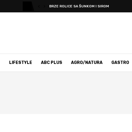
BRZE ROLICE SA ŠUNKOM I SIROM
T
LIFESTYLE
ABC PLUS
AGRO/NATURA
GASTRO