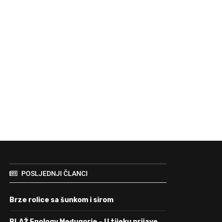
POSLJEDNJI ČLANCI
Brze rolice sa šunkom i sirom
BLAŽ Enology Međugorje – U tijeku prijave