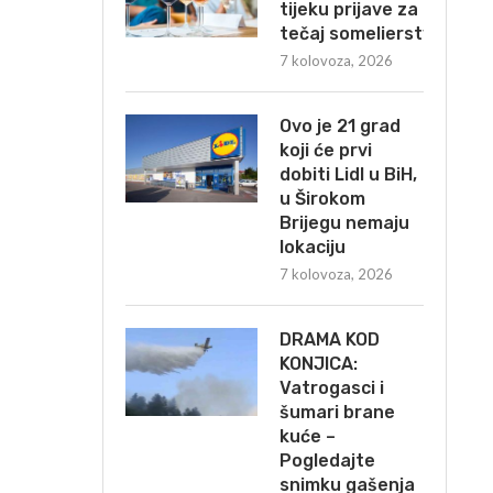
tijeku prijave za
tečaj somelierstva
7 kolovoza, 2026
Ovo je 21 grad
koji će prvi
dobiti Lidl u BiH,
u Širokom
Brijegu nemaju
lokaciju
7 kolovoza, 2026
DRAMA KOD
KONJICA:
Vatrogasci i
šumari brane
kuće –
Pogledajte
snimku gašenja