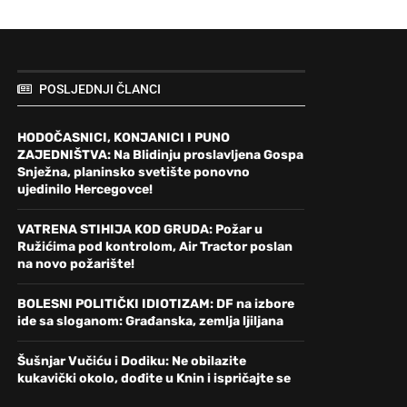
POSLJEDNJI ČLANCI
HODOČASNICI, KONJANICI I PUNO
ZAJEDNIŠTVA: Na Blidinju proslavljena Gospa
Snježna, planinsko svetište ponovno
ujedinilo Hercegovce!
VATRENA STIHIJA KOD GRUDA: Požar u
Ružićima pod kontrolom, Air Tractor poslan
na novo požarište!
BOLESNI POLITIČKI IDIOTIZAM: DF na izbore
ide sa sloganom: Građanska, zemlja ljiljana
Šušnjar Vučiću i Dodiku: Ne obilazite
kukavički okolo, dođite u Knin i ispričajte se