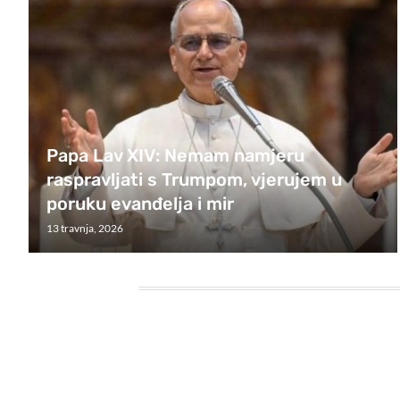
Papa Lav XIV: Nemam namjeru
raspravljati s Trumpom, vjerujem u
poruku evanđelja i mir
13 travnja, 2026
HEADING TITLE