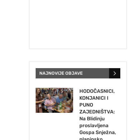
NAJNOVIJE OBJAVE
HODOČASNICI,
KONJANICI I
PUNO
ZAJEDNIŠTVA:
Na Blidinju
proslavljena
Gospa Snježna,
planinsko