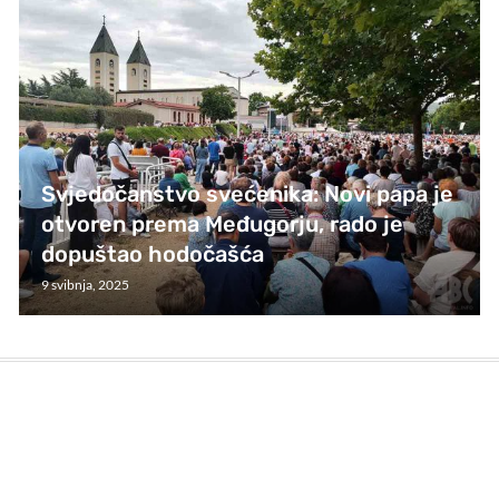
Svjedočanstvo svećenika: Novi papa je
otvoren prema Međugorju, rado je
dopuštao hodočašća
9 svibnja, 2025