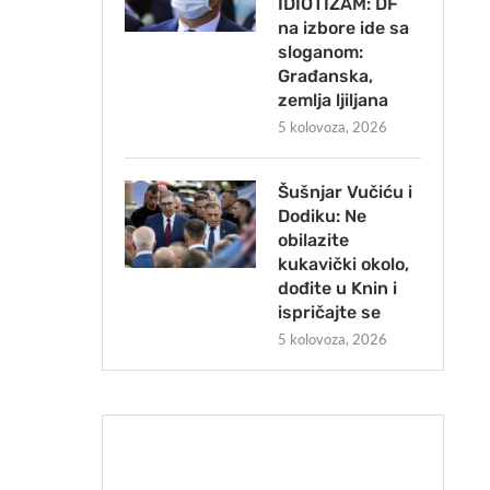
IDIOTIZAM: DF
na izbore ide sa
sloganom:
Građanska,
zemlja ljiljana
5 kolovoza, 2026
Šušnjar Vučiću i
Dodiku: Ne
obilazite
kukavički okolo,
dođite u Knin i
ispričajte se
5 kolovoza, 2026