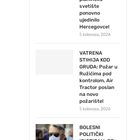
svetište
ponovno
ujedinilo
Hercegovce!
5 kolovoza, 2026
VATRENA
STIHIJA KOD
GRUDA: Požar u
Ružićima pod
kontrolom, Air
Tractor poslan
na novo
požarište!
5 kolovoza, 2026
BOLESNI
POLITIČKI