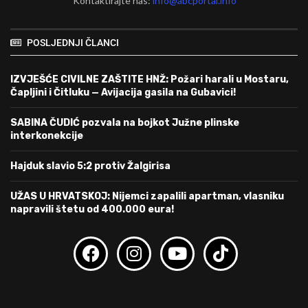
Kontaktirajte nas:
info@abcportal.info
POSLJEDNJI ČLANCI
IZVJEŠĆE CIVILNE ZAŠTITE HNŽ: Požari harali u Mostaru,
Čapljini i Čitluku — Avijacija gasila na Gubavici!
SABINA ČUDIĆ pozvala na bojkot Južne plinske
interkonekcije
Hajduk slavio 5:2 protiv Žalgirisa
UŽAS U HRVATSKOJ: Nijemci zapalili apartman, vlasniku
napravili štetu od 400.000 eura!