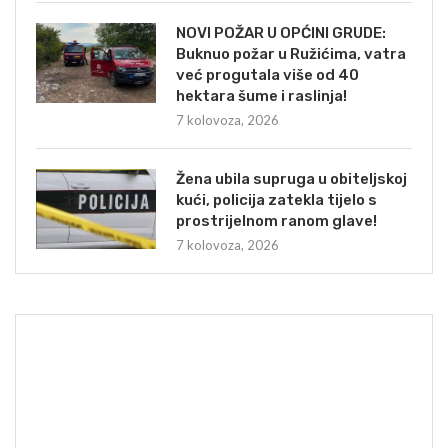
NOVI POŽAR U OPĆINI GRUDE:
Buknuo požar u Ružićima, vatra
već progutala više od 40
hektara šume i raslinja!
7 kolovoza, 2026
Žena ubila supruga u obiteljskoj
kući, policija zatekla tijelo s
prostrijelnom ranom glave!
7 kolovoza, 2026