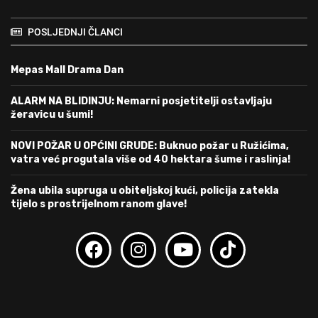
POSLJEDNJI ČLANCI
Mepas Mall Drama Dan
ALARM NA BLIDINJU: Nemarni posjetitelji ostavljaju
žeravicu u šumi!
NOVI POŽAR U OPĆINI GRUDE: Buknuo požar u Ružićima,
vatra već progutala više od 40 hektara šume i raslinja!
Žena ubila supruga u obiteljskoj kući, policija zatekla
tijelo s prostrijelnom ranom glave!