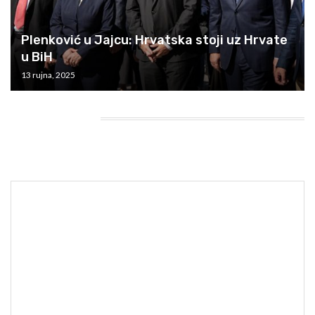
Plenković u Jajcu: Hrvatska stoji uz Hrvate
u BiH
13 rujna, 2025
HEADING TITLE