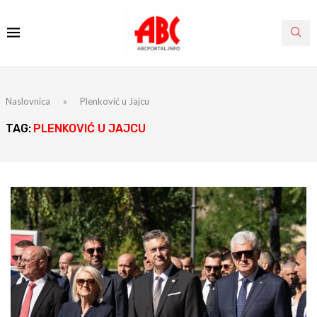
Naslovnica
»
Plenković u Jajcu
TAG:
PLENKOVIĆ U JAJCU