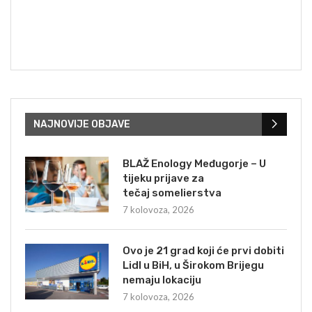
NAJNOVIJE OBJAVE
BLAŽ Enology Međugorje – U
tijeku prijave za
tečaj somelierstva
7 kolovoza, 2026
Ovo je 21 grad koji će prvi dobiti
Lidl u BiH, u Širokom Brijegu
nemaju lokaciju
7 kolovoza, 2026