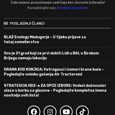
Zabranjeno preuzimanje sadržaja bez dozvola izdavača!
Kontaktirajte nas:
info@abcportal.info
POSLJEDNJI ČLANCI
BLAŽ Enology Međugorje – U tijeku prijave za
tečaj somelierstva
Ovo je 21 grad koji će prvi dobiti Lidl u BiH, u Širokom
Brijegu nemaju lokaciju
DRAMA KOD KONJICA: Vatrogasci i šumari brane kuće –
Pogledajte snimku gašenja Air Tractorom!
STRATEGIJA HDZ-a ZA OPĆE IZBORE: Vodeći dužnosnici
ulaze u borbu za glasove – Pogledajte kompletna imena
nositelja svih lista!