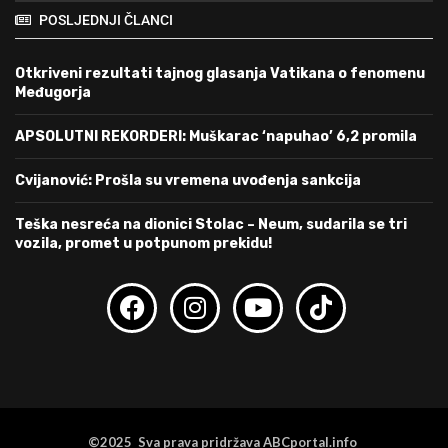
POSLJEDNJI ČLANCI
Otkriveni rezultati tajnog glasanja Vatikana o fenomenu
Međugorja
APSOLUTNI REKORDERI: Muškarac ‘napuhao’ 6,2 promila
Cvijanović: Prošla su vremena uvođenja sankcija
Teška nesreća na dionici Stolac – Neum, sudarila se tri
vozila, promet u potpunom prekidu!
©2025 Sva prava pridržava ABCportal.info