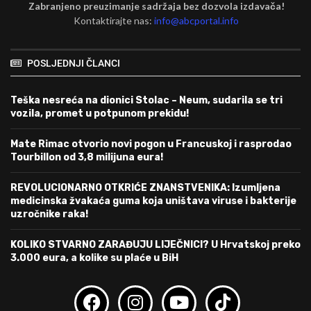
Zabranjeno preuzimanje sadržaja bez dozvola izdavača!
Kontaktirajte nas:
info@abcportal.info
POSLJEDNJI ČLANCI
Teška nesreća na dionici Stolac – Neum, sudarila se tri
vozila, promet u potpunom prekidu!
Mate Rimac otvorio novi pogon u Francuskoj i rasprodao
Tourbillon od 3,8 milijuna eura!
REVOLUCIONARNO OTKRIĆE ZNANSTVENIKA: Izumljena
medicinska žvakaća guma koja uništava viruse i bakterije
uzročnike raka!
KOLIKO STVARNO ZARAĐUJU LIJEČNICI? U Hrvatskoj preko
3.000 eura, a kolike su plaće u BiH