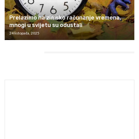
Prelazimo na zimsko računanje vremena,
mnogi u svijetu su odustali
24 listopada, 2025
HEADING TITLE