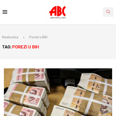
Naslovnica
»
Porezi u BiH
TAG:
POREZI U BIH