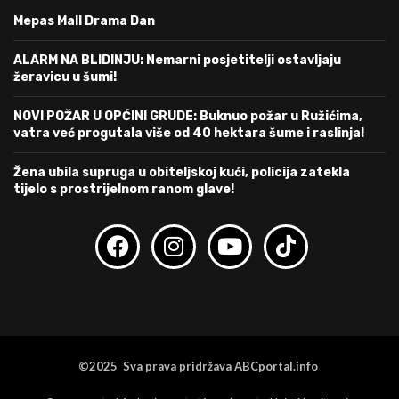
Mepas Mall Drama Dan
ALARM NA BLIDINJU: Nemarni posjetitelji ostavljaju
žeravicu u šumi!
NOVI POŽAR U OPĆINI GRUDE: Buknuo požar u Ružićima,
vatra već progutala više od 40 hektara šume i raslinja!
Žena ubila supruga u obiteljskoj kući, policija zatekla
tijelo s prostrijelnom ranom glave!
©2025 Sva prava pridržava ABCportal.info