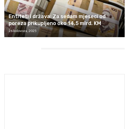
Entiteti i država: Za sedam mjeseci od
poreza prikupljeno oko 14,5 mlrd. KM
26 kolovoza, 2025
HEADING TITLE