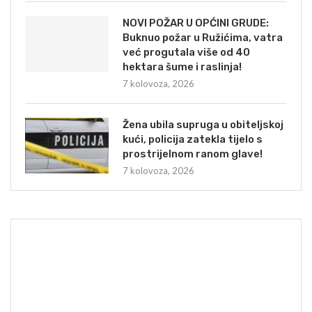
NOVI POŽAR U OPĆINI GRUDE:
Buknuo požar u Ružićima, vatra
već progutala više od 40
hektara šume i raslinja!
7 kolovoza, 2026
Žena ubila supruga u obiteljskoj
kući, policija zatekla tijelo s
prostrijelnom ranom glave!
7 kolovoza, 2026