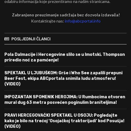
odabiru informacija koje prezentiramo na našim stranicama.
Zabranjeno preuzimanje sadržaja bez dozvola izdavača!
Kontaktirajte nas:
info@abcportal.info
POSLJEDNJI ČLANCI
Pola Dalmacije i Hercegovine slilo se u Imotski, Thompson
priredio noć za pamćenje!
SPEKTAKL U LJUBUŠKOM: Grše i Who See zapalili prepuni
Beer Fest, ekipa ABCportala snimila ludu atmosferu!
(VIDEO)
IMPOZANTAN SPOMENIK HEROJIMA: U Rumbocima otvoren
mural dug 63 metra posvećen poginulim braniteljima!
PRAVI HERCEGOVAČKI SPEKTAKL U OSOJU: Pogledajte
kako je bilo na trećoj ‘Osojačkoj traktorijadi’ kod Posušja!
(VIDEO)