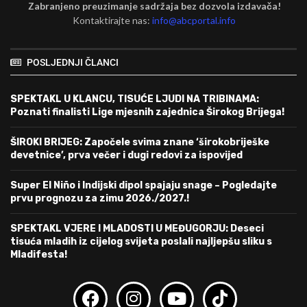
Zabranjeno preuzimanje sadržaja bez dozvola izdavača!
Kontaktirajte nas:
info@abcportal.info
POSLJEDNJI ČLANCI
SPEKTAKL U KLANCU, TISUĆE LJUDI NA TRIBINAMA:
Poznati finalisti Lige mjesnih zajednica Širokog Brijega!
ŠIROKI BRIJEG: Započele svima znane ‘širokobriješke
devetnice’, prva večer i dugi redovi za ispovijed
Super El Niño i Indijski dipol spajaju snage – Pogledajte
prvu prognozu za zimu 2026./2027.!
SPEKTAKL VJERE I MLADOSTI U MEĐUGORJU: Deseci
tisuća mladih iz cijelog svijeta poslali najljepšu sliku s
Mladifesta!