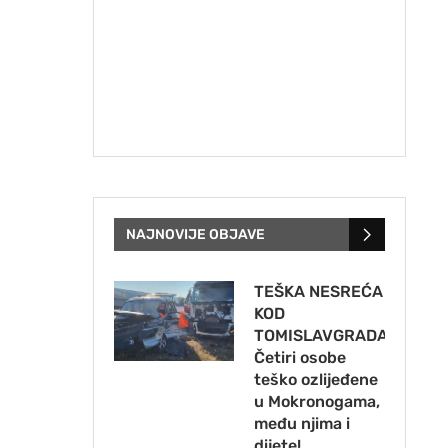
NAJNOVIJE OBJAVE
TEŠKA NESREĆA
KOD
TOMISLAVGRADA:
Četiri osobe
teško ozlijeđene
u Mokronogama,
među njima i
dijete!