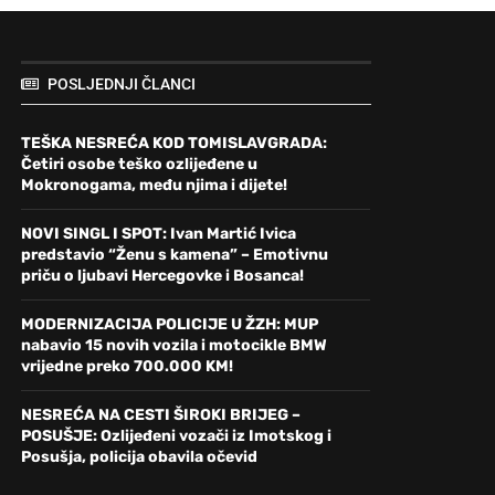
POSLJEDNJI ČLANCI
TEŠKA NESREĆA KOD TOMISLAVGRADA:
Četiri osobe teško ozlijeđene u
Mokronogama, među njima i dijete!
NOVI SINGL I SPOT: Ivan Martić Ivica
predstavio “Ženu s kamena” – Emotivnu
priču o ljubavi Hercegovke i Bosanca!
MODERNIZACIJA POLICIJE U ŽZH: MUP
nabavio 15 novih vozila i motocikle BMW
vrijedne preko 700.000 KM!
NESREĆA NA CESTI ŠIROKI BRIJEG –
POSUŠJE: Ozlijeđeni vozači iz Imotskog i
Posušja, policija obavila očevid