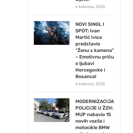
6 kolovoza, 2026
NOVI SINGL I
SPOT: Ivan
Martić Ivica
predstavio
“Ženu s kamena”
– Emotivnu priču
o ljubavi
Hercegovke i
Bosanca!
6 kolovoza, 2026
MODERNIZACIJA
POLICIJE U ŽZH:
MUP nabavio 15
novih vozila i
motocikle BMW