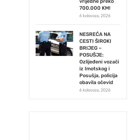
vrijedne preko
700.000 KM!
6 kolovoza, 2026
NESREĆA NA
CESTI ŠIROKI
BRIJEG –
POSUŠJE:
Ozlijeđeni vozači
iz Imotskog i
Posušja, policija
obavila očevid
6 kolovoza, 2026