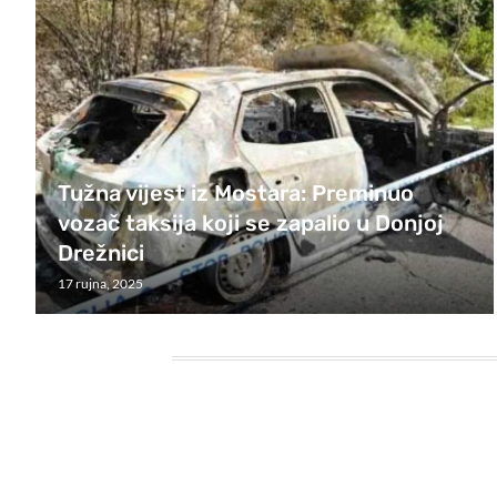
Tužna vijest iz Mostara: Preminuo
vozač taksija koji se zapalio u Donjoj
Drežnici
17 rujna, 2025
HEADING TITLE