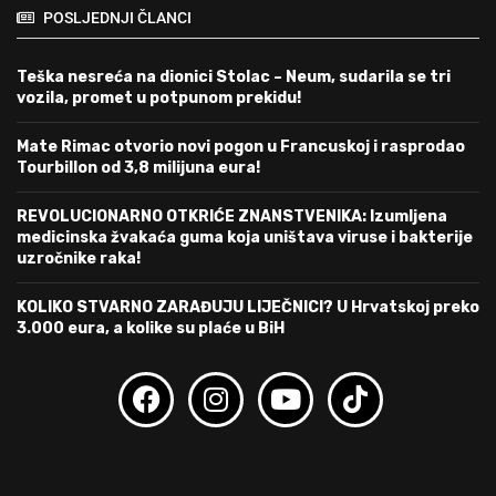
POSLJEDNJI ČLANCI
Teška nesreća na dionici Stolac – Neum, sudarila se tri
vozila, promet u potpunom prekidu!
Mate Rimac otvorio novi pogon u Francuskoj i rasprodao
Tourbillon od 3,8 milijuna eura!
REVOLUCIONARNO OTKRIĆE ZNANSTVENIKA: Izumljena
medicinska žvakaća guma koja uništava viruse i bakterije
uzročnike raka!
KOLIKO STVARNO ZARAĐUJU LIJEČNICI? U Hrvatskoj preko
3.000 eura, a kolike su plaće u BiH