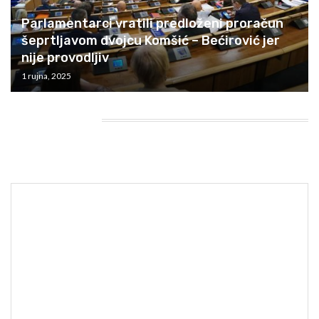
Parlamentarci vratili predloženi proračun
šeprtljavom dvojcu Komšić – Bećirović jer
nije provodljiv
1 rujna, 2025
HEADING TITLE