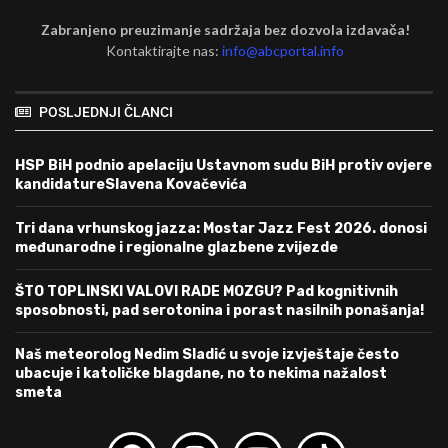
Zabranjeno preuzimanje sadržaja bez dozvola izdavača!
Kontaktirajte nas:
info@abcportal.info
POSLJEDNJI ČLANCI
HSP BiH podnio apelaciju Ustavnom sudu BiH protiv ovjere
kandidatureSlavena Kovačevića
Tri dana vrhunskog jazza: Mostar Jazz Fest 2026. donosi
međunarodne i regionalne glazbene zvijezde
ŠTO TOPLINSKI VALOVI RADE MOZGU? Pad kognitivnih
sposobnosti, pad serotonina i porast nasilnih ponašanja!
Naš meteorolog Nedim Sladić u svoje izvještaje često
ubacuje i katoličke blagdane, no to nekima nažalost
smeta