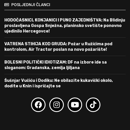
POSLJEDNJI ČLANCI
HODOČASNICI, KONJANICI I PUNO ZAJEDNIŠTVA: Na Blidinju
proslavljena Gospa Snježna, planinsko svetište ponovno
ujedinilo Hercegovce!
VATRENA STIHIJA KOD GRUDA: Požar u Ružićima pod
kontrolom, Air Tractor poslan na novo požarište!
BOLESNI POLITIČKI IDIOTIZAM: DF na izbore ide sa
sloganom: Građanska, zemlja ljiljana
Šušnjar Vučiću i Dodiku: Ne obilazite kukavički okolo,
dođite u Knin i ispričajte se