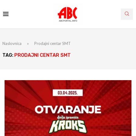
Naslovnica
»
Prodajni centar SMT
TAG:
PRODAJNI CENTAR SMT