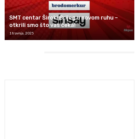
SMT centar Široki Brijeg u novom ruhu –
otkrili smo što vas čeka!
1 travnja, 2025
HEADING TITLE