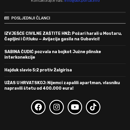
Kontaktirajte nas:
info@abcportal.info
POSLJEDNJI ČLANCI
IZVJEŠĆE CIVILNE ZAŠTITE HNŽ: Požari harali u Mostaru,
Čapljini i Čitluku — Avijacija gasila na Gubavici!
SABINA ČUDIĆ pozvala na bojkot Južne plinske
interkonekcije
Hajduk slavio 5:2 protiv Žalgirisa
UŽAS U HRVATSKOJ: Nijemci zapalili apartman, vlasniku
napravili štetu od 400.000 eura!