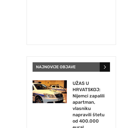
NAJNOVIJE OBJAVE
UŽAS U
HRVATSKOJ:
Nijemci zapalili
apartman,
vlasniku
napravili štetu
od 400.000
eura!