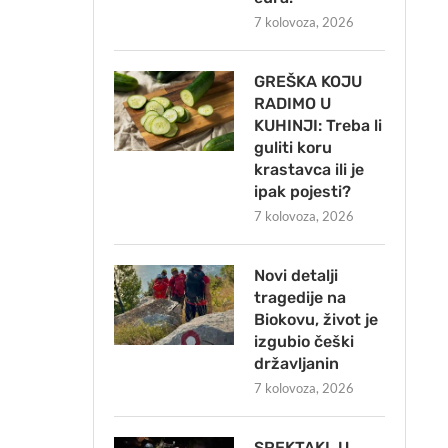
7 kolovoza, 2026
GREŠKA KOJU
RADIMO U
KUHINJI: Treba li
guliti koru
krastavca ili je
ipak pojesti?
7 kolovoza, 2026
Novi detalji
tragedije na
Biokovu, život je
izgubio češki
državljanin
7 kolovoza, 2026
SPEKTAKL U