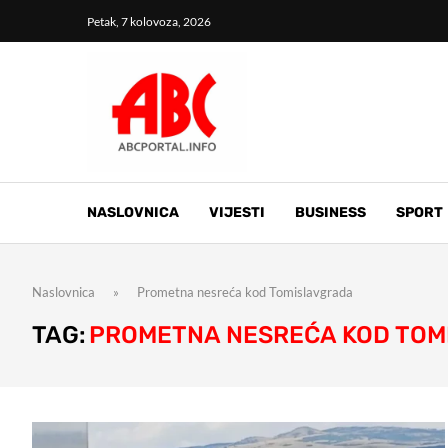
Petak, 7 kolovoza, 2026
NASLOVNICA
VIJESTI
BUSINESS
SPORT
Naslovnica
»
Prometna nesreća kod Tomislavgrada
TAG:
PROMETNA NESREĆA KOD TO