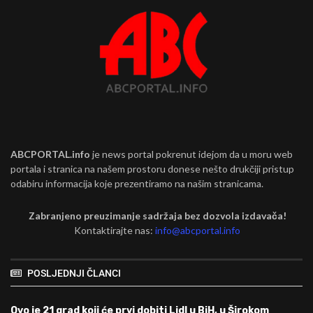
ABCPORTAL.info
je news portal pokrenut idejom da u moru web
portala i stranica na našem prostoru donese nešto drukčiji pristup
odabiru informacija koje prezentiramo na našim stranicama.
Zabranjeno preuzimanje sadržaja bez dozvola izdavača!
Kontaktirajte nas:
info@abcportal.info
POSLJEDNJI ČLANCI
Ovo je 21 grad koji će prvi dobiti Lidl u BiH, u Širokom