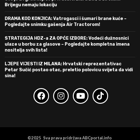
Brijegu nemaju lokaciju
DRAMA KOD KONJICA: Vatrogasci i šumari brane kuće –
Pogledajte snimku gašenja Air Tractorom!
STRATEGIJA HDZ-a ZA OPĆE IZBORE: Vodeći dužnosnici
ulaze u borbu za glasove – Pogledajte kompletna imena
nositelja svih lista!
LJEPE VIJESTI IZ MILANA: Hrvatski reprezentativac
Petar Sučić postao otac, preletio polovicu svijeta da vidi
sina!
©2025 Sva prava pridržava ABCportal.info