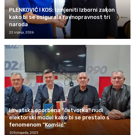
PLENKOVIĆ I KOS: Izmjeniti Izborni zakon
kako bi se osigurala ravnopravnost tri
naroda
22 srpnja, 2026
Hrvatska oporbena “četvorka” nudi
elektorski model kako bi se prestalo s
fenomenom “Komšić”
10 listopada, 2025