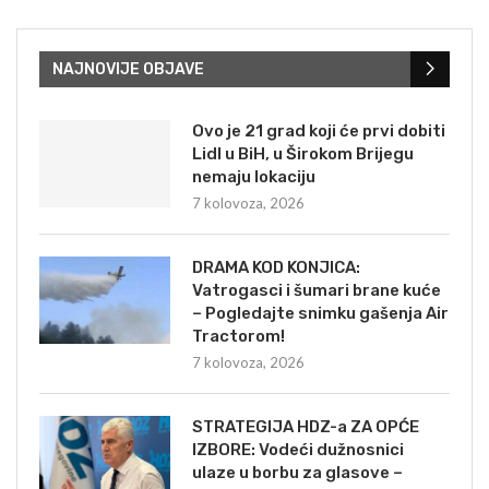
NAJNOVIJE OBJAVE
Ovo je 21 grad koji će prvi dobiti
Lidl u BiH, u Širokom Brijegu
nemaju lokaciju
7 kolovoza, 2026
DRAMA KOD KONJICA:
Vatrogasci i šumari brane kuće
– Pogledajte snimku gašenja Air
Tractorom!
7 kolovoza, 2026
STRATEGIJA HDZ-a ZA OPĆE
IZBORE: Vodeći dužnosnici
ulaze u borbu za glasove –