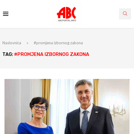
Naslovnica
»
#promjena izbornog zakona
TAG:
#PROMJENA IZBORNOG ZAKONA