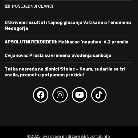
POSLJEDNJI ČLANCI
Otkriveni rezultati tajnog glasanja Vatikana o fenomenu
Međugorja
APSOLUTNI REKORDERI: Muškarac ‘napuhao’ 6,2 promila
Cvijanović: Prošla su vremena uvođenja sankcija
Teška nesreća na dionici Stolac – Neum, sudarila se tri
vozila, promet u potpunom prekidu!
©2025 Sva prava pridržava ABCportal.info