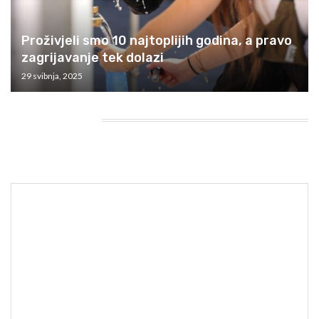
Proživjeli smo 10 najtoplijih godina, a pravo
zagrijavanje tek dolazi
29 svibnja, 2025
HEADING TITLE