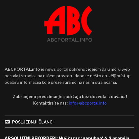
ABCPORTAL.info
je news portal pokrenut idejom da u moru web
portala i stranica na našem prostoru donese nešto drukčiji pristup
odabiru informacija koje prezentiramo na našim stranicama.
Zabranjeno preuzimanje sadržaja bez dozvola izdavača!
Kontaktirajte nas:
info@abcportal.info
POSLJEDNJI ČLANCI
APSOLUTNI REKORDERI: Muškarac ‘napuhao’ 6,2 promila