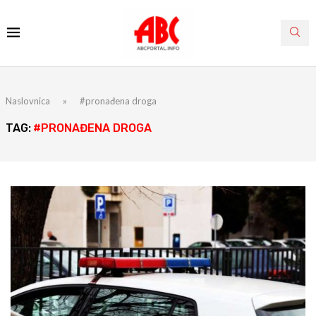
Naslovnica
»
#pronađena droga
TAG:
#PRONAĐENA DROGA