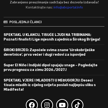
Zabranjeno preuzimanje sadržaja bez dozvola izdavača!
Kontaktirajte nas:
info@abcportal.info
POSLJEDNJI ČLANCI
SPEKTAKL U KLANCU, TISUĆE LJUDI NA TRIBINAMA:
Poznati finalisti Lige mjesnih zajednica Širokog Brijega!
ŠIROKI BRIJEG: Započele svima znane ‘širokobriješke
devetnice’, prva večer i dugi redovi za ispovijed
Super El Niño i Indijski dipol spajaju snage – Pogledajte
prvu prognozu za zimu 2026./2027.!
SPEKTAKL VJERE I MLADOSTI U MEĐUGORJU: Deseci
tisuća mladih iz cijelog svijeta poslali najljepšu sliku s
Mladifesta!