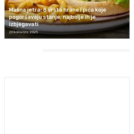
Masna jetra: 8 vrsta hrane i pića koje
pogoršavaju stanje, najbolje ih je
izbjegavati
20 kolovoza, 2025
HEADING TITLE