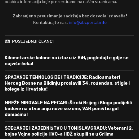
odabiru informacija koje prezentiramo na našim stranicama.
Zabranjeno preuzimanje sadržaja bez dozvola izdavača!
Kontaktirajte nas:
info@abcportal.info
POSLJEDNJI ČLANCI
Kilometarske kolone na izlazu iz BiH, pogledajte gdje se
najviše čeka!
SPAJANJE TEHNOLOGIJE I TRADICIJE: Radioamateri
Herceg Bosne na Blidinju proslavili 34. rođendan, stigle i
kolege iz Hrvatske!
MREŽE MIROVALE NA PECARI: Široki Brijeg i Sloga podijelili
bodove na otvaranju nove sezone, VAR poništio gol
domaćina!
SJEĆANJE I ZAJEDNIŠTVO U TOMISLAVGRADU: Veterani 2.
bojne Vojne policije HVO-a HBŽ okupili se u Grlima