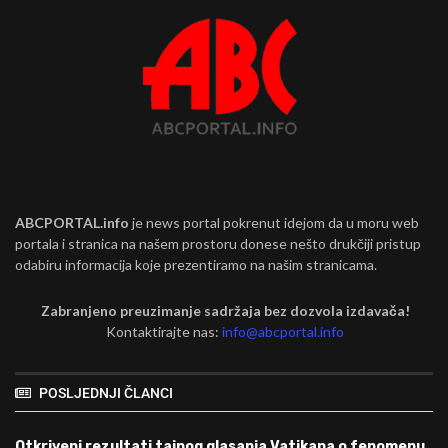
ABCPORTAL.info
je news portal pokrenut idejom da u moru web
portala i stranica na našem prostoru donese nešto drukčiji pristup
odabiru informacija koje prezentiramo na našim stranicama.
Zabranjeno preuzimanje sadržaja bez dozvola izdavača!
Kontaktirajte nas:
info@abcportal.info
POSLJEDNJI ČLANCI
Otkriveni rezultati tajnog glasanja Vatikana o fenomenu