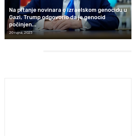
Na pitanje novinara o izraelskom genocidu u
Gazi, Trump odgovorio da je genocid
počinjen...
20 rujna, 2025
HEADING TITLE