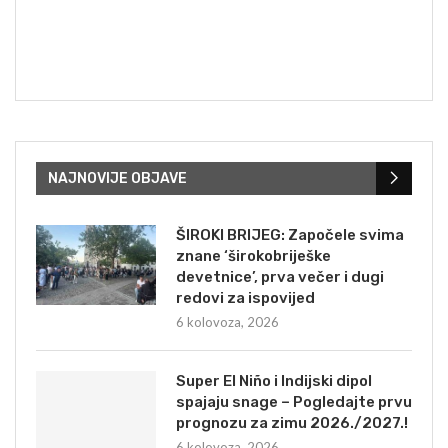
NAJNOVIJE OBJAVE
ŠIROKI BRIJEG: Započele svima
znane ‘širokobriješke
devetnice’, prva večer i dugi
redovi za ispovijed
6 kolovoza, 2026
Super El Niño i Indijski dipol
spajaju snage – Pogledajte prvu
prognozu za zimu 2026./2027.!
6 kolovoza, 2026