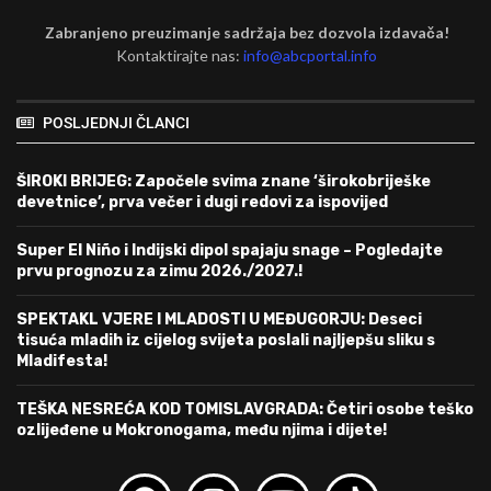
Zabranjeno preuzimanje sadržaja bez dozvola izdavača!
Kontaktirajte nas:
info@abcportal.info
POSLJEDNJI ČLANCI
ŠIROKI BRIJEG: Započele svima znane ‘širokobriješke
devetnice’, prva večer i dugi redovi za ispovijed
Super El Niño i Indijski dipol spajaju snage – Pogledajte
prvu prognozu za zimu 2026./2027.!
SPEKTAKL VJERE I MLADOSTI U MEĐUGORJU: Deseci
tisuća mladih iz cijelog svijeta poslali najljepšu sliku s
Mladifesta!
TEŠKA NESREĆA KOD TOMISLAVGRADA: Četiri osobe teško
ozlijeđene u Mokronogama, među njima i dijete!