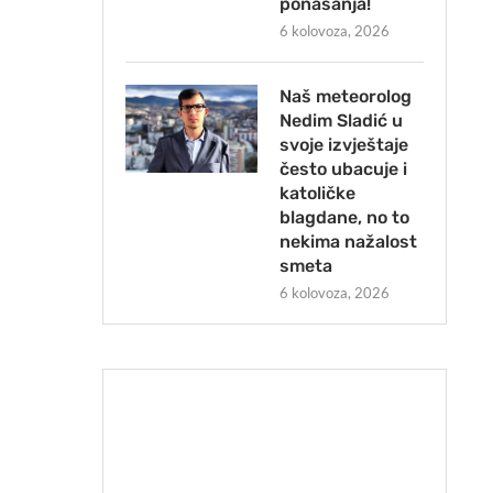
ponašanja!
6 kolovoza, 2026
Naš meteorolog
Nedim Sladić u
svoje izvještaje
često ubacuje i
katoličke
blagdane, no to
nekima nažalost
smeta
6 kolovoza, 2026