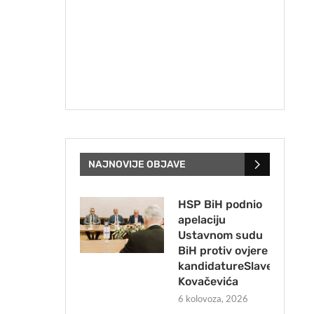
NAJNOVIJE OBJAVE
HSP BiH podnio
apelaciju
Ustavnom sudu
BiH protiv ovjere
kandidatureSlavena
Kovačevića
6 kolovoza, 2026