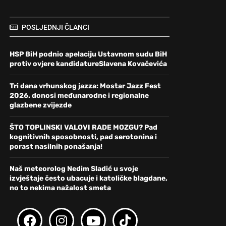
POSLJEDNJI ČLANCI
HSP BiH podnio apelaciju Ustavnom sudu BiH
protiv ovjere kandidatureSlavena Kovačevića
Tri dana vrhunskog jazza: Mostar Jazz Fest
2026. donosi međunarodne i regionalne
glazbene zvijezde
ŠTO TOPLINSKI VALOVI RADE MOZGU? Pad
kognitivnih sposobnosti, pad serotonina i
porast nasilnih ponašanja!
Naš meteorolog Nedim Sladić u svoje
izvještaje često ubacuje i katoličke blagdane,
no to nekima nažalost smeta