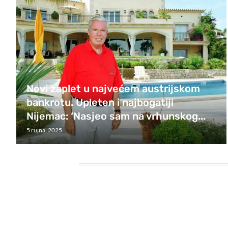
Novi zaplet u najvećem austrijskom
bankrotu. Upleten i najbogatiji
Nijemac: ‘Nasjeo sam na vrhunskog...
5 rujna, 2025
HEADING TITLE