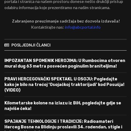
portala i stranica na našem prostoru donese nešto drukčiji pristup
odabiru informacija koje prezentiramo na našim stranicama.
Zabranjeno preuzimanje sadržaja bez dozvola izdavača!
Kontaktirajte nas:
info@abcportal.info
POSLJEDNJI ČLANCI
IMPOZANTAN SPOMENIK HEROJIMA: U Rumbocima otvoren
mural dug 63 metra posvećen poginulim braniteljima!
PRAVI HERCEGOVAČKI SPEKTAKL U OSOJU: Pogledajte
kako je bilo na trećoj ‘Osojačkoj traktorijadi’ kod Posušja!
(VIDEO)
Kilometarske kolone na izlazu iz BiH, pogledajte gdje se
najviše čeka!
SPAJANJE TEHNOLOGIJE I TRADICIJE: Radioamateri
Herceg Bosne na Blidinju proslavili 34. rođendan, stigle i