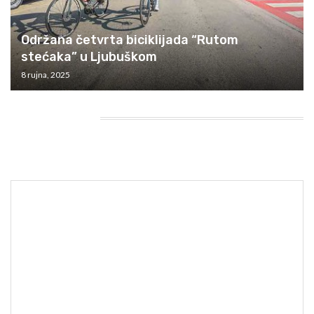
Održana četvrta biciklijada “Rutom
stećaka” u Ljubuškom
8 rujna, 2025
HEADING TITLE