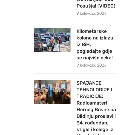
Posušja! (VIDEO)
9 kolovoza, 2026
Kilometarske
kolone na izlazu
iz BiH,
pogledajte gdje
se najviše čeka!
9 kolovoza, 2026
SPAJANJE
TEHNOLOGIJE I
TRADICIJE:
Radioamateri
Herceg Bosne na
Blidinju proslavili
34. rođendan,
stigle i kolege iz