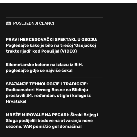
POSLJEDNJI ČLANCI
PRAVI HERCEGOVAČKI SPEKTAKL U OSOJU:
Pogledajte kako je bilo na trećoj ‘Osojačkoj
traktorijadi’ kod Posušja! (VIDEO)
Kilometarske kolone na izlazu iz BiH,
pogledajte gdje se najviše čeka!
SPAJANJE TEHNOLOGIJE I TRADICIJE:
Radioamateri Herceg Bosne na Blidinju
proslavili 34. rođendan, stigle i kolege iz
Hrvatske!
MREŽE MIROVALE NA PECARI: Široki Brijeg i
Sloga podijelili bodove na otvaranju nove
sezone, VAR poništio gol domaćina!