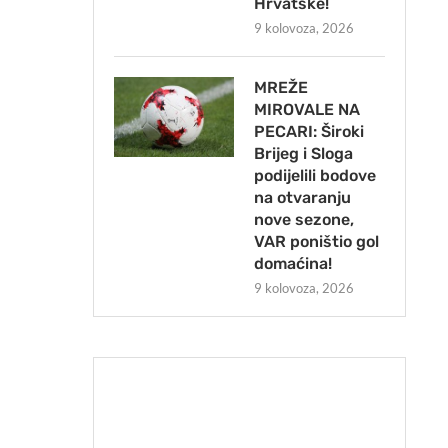
Hrvatske!
9 kolovoza, 2026
MREŽE
MIROVALE NA
PECARI: Široki
Brijeg i Sloga
podijelili bodove
na otvaranju
nove sezone,
VAR poništio gol
domaćina!
9 kolovoza, 2026