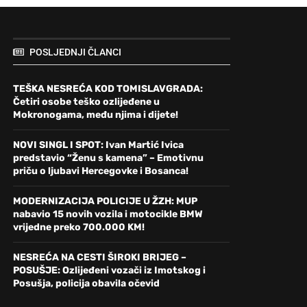
POSLJEDNJI ČLANCI
TEŠKA NESREĆA KOD TOMISLAVGRADA:
Četiri osobe teško ozlijeđene u
Mokronogama, među njima i dijete!
NOVI SINGL I SPOT: Ivan Martić Ivica
predstavio “Ženu s kamena” – Emotivnu
priču o ljubavi Hercegovke i Bosanca!
MODERNIZACIJA POLICIJE U ŽZH: MUP
nabavio 15 novih vozila i motocikle BMW
vrijedne preko 700.000 KM!
NESREĆA NA CESTI ŠIROKI BRIJEG –
POSUŠJE: Ozlijeđeni vozači iz Imotskog i
Posušja, policija obavila očevid