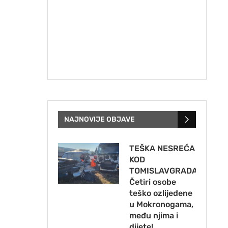
NAJNOVIJE OBJAVE
TEŠKA NESREĆA
KOD
TOMISLAVGRADA:
Četiri osobe
teško ozlijeđene
u Mokronogama,
među njima i
dijete!