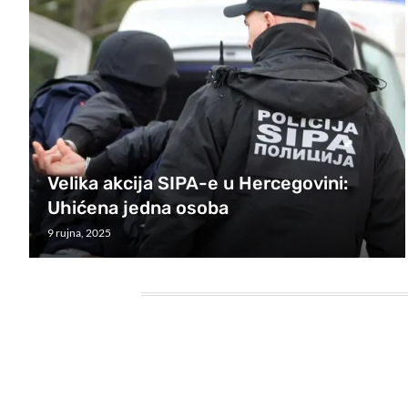
Velika akcija SIPA-e u Hercegovini:
Uhićena jedna osoba
9 rujna, 2025
HEADING TITLE