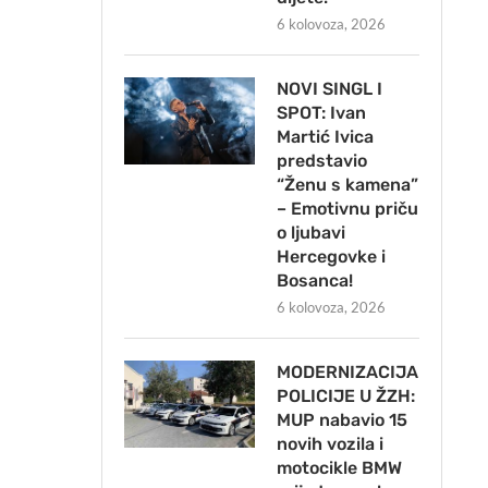
6 kolovoza, 2026
NOVI SINGL I
SPOT: Ivan
Martić Ivica
predstavio
“Ženu s kamena”
– Emotivnu priču
o ljubavi
Hercegovke i
Bosanca!
6 kolovoza, 2026
MODERNIZACIJA
POLICIJE U ŽZH:
MUP nabavio 15
novih vozila i
motocikle BMW