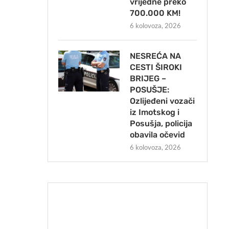
vrijedne preko
700.000 KM!
6 kolovoza, 2026
NESREĆA NA
CESTI ŠIROKI
BRIJEG –
POSUŠJE:
Ozlijeđeni vozači
iz Imotskog i
Posušja, policija
obavila očevid
6 kolovoza, 2026