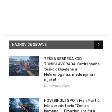
NAJNOVIJE OBJAVE
TEŠKA NESREĆA KOD
TOMISLAVGRADA: Četiri osobe
teško ozlijeđene u
Mokronogama, među njima i
dijete!
6 kolovoza, 2026
NOVI SINGL I SPOT: Ivan Martić
Ivica predstavio “Ženu s
kamena” – Emotivnu priču o