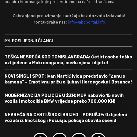
odabiru informacija koje prezentiramo na našim stranicama.
Zabranjeno preuzimanje sadržaja bez dozvola izdavača!
Kontaktirajte nas:
info@abcportal.info
POSLJEDNJI ČLANCI
TEŠKA NESREĆA KOD TOMISLAVGRADA: Četiri osobe teško
ozlijeđene u Mokronogama, među njima i dijete!
NOVI SINGL I SPOT: Ivan Martić Ivica predstavio “Ženu s
kamena” – Emotivnu priču o ljubavi Hercegovke i Bosanca!
MODERNIZACIJA POLICIJE U ŽZH: MUP nabavio 15 novih
vozila i motocikle BMW vrijedne preko 700.000 KM!
NESREĆA NA CESTI ŠIROKI BRIJEG – POSUŠJE: Ozlijeđeni
vozači iz Imotskog i Posušja, policija obavila očevid