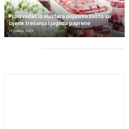
Proizvođač iz Mostara pojasnio zašto su
cijene trešanja i jagoda paprene
19 svibnja, 2025
HEADING TITLE