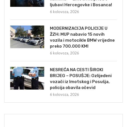
ljubavi Hercegovke i Bosanca!
6 kolovoza, 2026
MODERNIZACIJA POLICIJE U
ŽZH: MUP nabavio 15 novih
vozila i motocikle BMW vrijedne
preko 700.000 KM!
6 kolovoza, 2026
NESREĆA NA CESTI ŠIROKI
BRIJEG – POSUŠJE: Ozlijeđeni
vozači iz Imotskog i Posušja,
policija obavila očevid
6 kolovoza, 2026