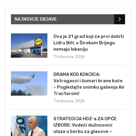
NAJNOVIJE OBJAVE
Ovo je 21 grad koji će prvi dobiti
Lidl u BiH, u Širokom Brijegu
nemaju lokaciju
7 kolovoza, 2026
DRAMA KOD KONJICA:
Vatrogasci i šumari brane kuće
– Pogledajte snimku gašenja Air
Tractorom!
7 kolovoza, 2026
STRATEGIJA HDZ-a ZA OPĆE
IZBORE: Vodeći dužnosnici
ulaze u borbu za glasove –