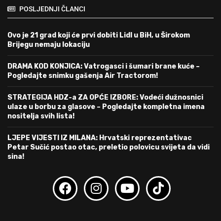
POSLJEDNJI ČLANCI
Ovo je 21 grad koji će prvi dobiti Lidl u BiH, u Širokom
Brijegu nemaju lokaciju
DRAMA KOD KONJICA: Vatrogasci i šumari brane kuće –
Pogledajte snimku gašenja Air Tractorom!
STRATEGIJA HDZ-a ZA OPĆE IZBORE: Vodeći dužnosnici
ulaze u borbu za glasove – Pogledajte kompletna imena
nositelja svih lista!
LJEPE VIJESTI IZ MILANA: Hrvatski reprezentativac
Petar Sučić postao otac, preletio polovicu svijeta da vidi
sina!