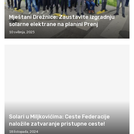
Mještani Drežnice: Zaustavite izgradnju
solarne elektrane na planini Prenj
10 svibnja, 2025
Solari u Miljkovićima: Ceste Federacije
naložile zatvaranje pristupne ceste!
18 listopada, 2024