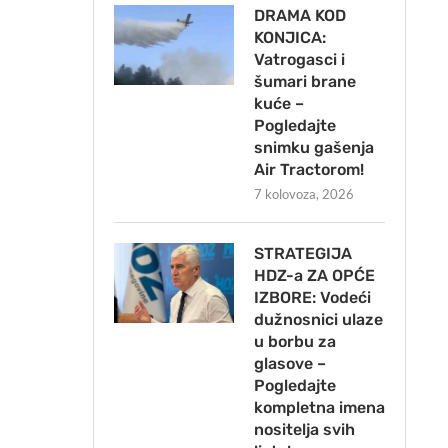
DRAMA KOD
KONJICA:
Vatrogasci i
šumari brane
kuće –
Pogledajte
snimku gašenja
Air Tractorom!
7 kolovoza, 2026
STRATEGIJA
HDZ-a ZA OPĆE
IZBORE: Vodeći
dužnosnici ulaze
u borbu za
glasove –
Pogledajte
kompletna imena
nositelja svih