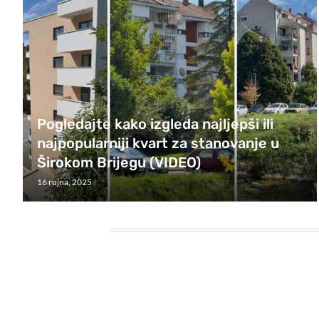
Pogledajte kako izgleda najljepši ili
najpopularniji kvart za stanovanje u
Širokom Brijegu (VIDEO)
16 rujna, 2025
HEADING TITLE