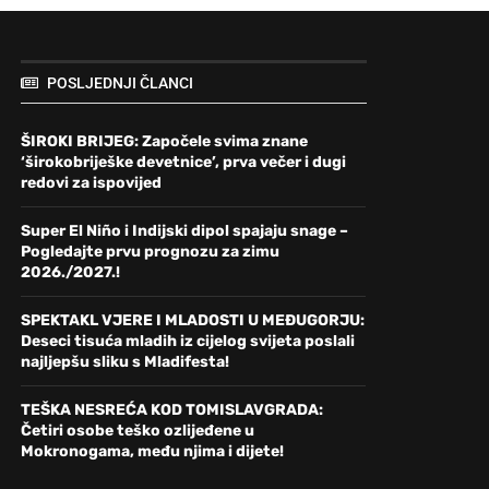
POSLJEDNJI ČLANCI
ŠIROKI BRIJEG: Započele svima znane
‘širokobriješke devetnice’, prva večer i dugi
redovi za ispovijed
Super El Niño i Indijski dipol spajaju snage –
Pogledajte prvu prognozu za zimu
2026./2027.!
SPEKTAKL VJERE I MLADOSTI U MEĐUGORJU:
Deseci tisuća mladih iz cijelog svijeta poslali
najljepšu sliku s Mladifesta!
TEŠKA NESREĆA KOD TOMISLAVGRADA:
Četiri osobe teško ozlijeđene u
Mokronogama, među njima i dijete!