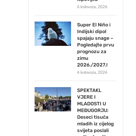
6 kolovoza, 2026
Super El Niño i
Indijski dipol
spajaju snage –
Pogledajte prvu
prognozu za
zimu
2026./2027.!
6 kolovoza, 2026
SPEKTAKL
VJERE I
MLADOSTI U
MEĐUGORJU:
Deseci tisuća
mladih iz cijelog
svijeta poslali