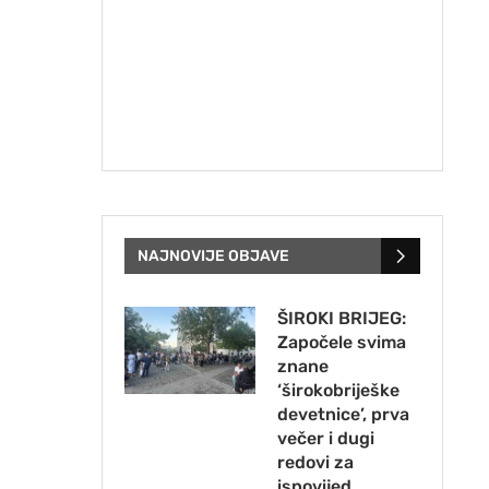
NAJNOVIJE OBJAVE
ŠIROKI BRIJEG:
Započele svima
znane
‘širokobriješke
devetnice’, prva
večer i dugi
redovi za
ispovijed