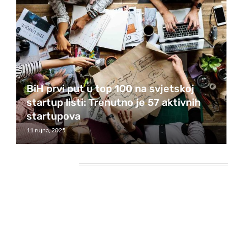
BiH prvi put u top 100 na svjetskoj
startup listi: Trenutno je 57 aktivnih
startupova
11 rujna, 2025
HEADING TITLE