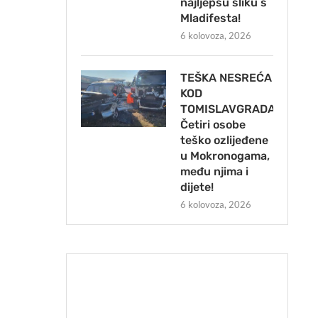
najljepšu sliku s
Mladifesta!
6 kolovoza, 2026
TEŠKA NESREĆA
KOD
TOMISLAVGRADA:
Četiri osobe
teško ozlijeđene
u Mokronogama,
među njima i
dijete!
6 kolovoza, 2026