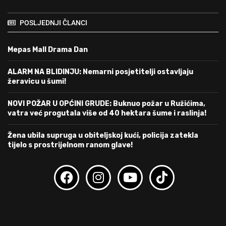
POSLJEDNJI ČLANCI
Mepas Mall Drama Dan
ALARM NA BLIDINJU: Nemarni posjetitelji ostavljaju
žeravicu u šumi!
NOVI POŽAR U OPĆINI GRUDE: Buknuo požar u Ružićima,
vatra već progutala više od 40 hektara šume i raslinja!
Žena ubila supruga u obiteljskoj kući, policija zatekla
tijelo s prostrijelnom ranom glave!