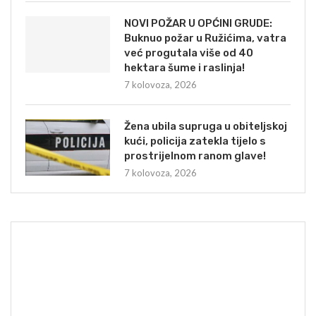
NOVI POŽAR U OPĆINI GRUDE:
Buknuo požar u Ružićima, vatra
već progutala više od 40
hektara šume i raslinja!
7 kolovoza, 2026
Žena ubila supruga u obiteljskoj
kući, policija zatekla tijelo s
prostrijelnom ranom glave!
7 kolovoza, 2026