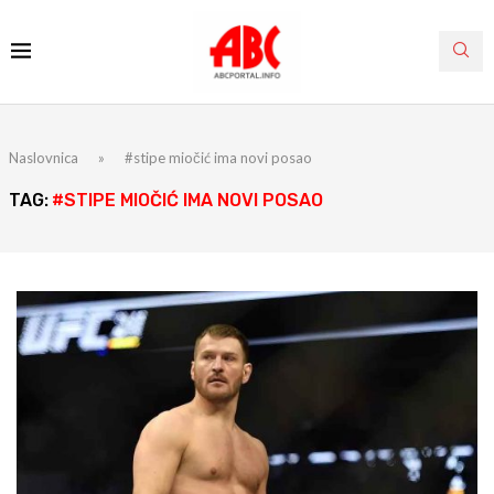
Naslovnica
»
#stipe miočić ima novi posao
TAG:
#STIPE MIOČIĆ IMA NOVI POSAO