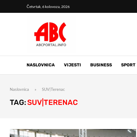
Četvrtak, 6 kolovoza, 2026
NASLOVNICA
VIJESTI
BUSINESS
SPORT
Naslovnica
»
SUV|Terenac
TAG:
SUV|TERENAC