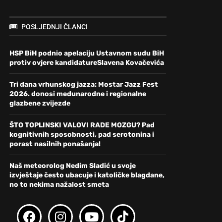
POSLJEDNJI ČLANCI
HSP BiH podnio apelaciju Ustavnom sudu BiH
protiv ovjere kandidatureSlavena Kovačevića
Tri dana vrhunskog jazza: Mostar Jazz Fest
2026. donosi međunarodne i regionalne
glazbene zvijezde
ŠTO TOPLINSKI VALOVI RADE MOZGU? Pad
kognitivnih sposobnosti, pad serotonina i
porast nasilnih ponašanja!
Naš meteorolog Nedim Sladić u svoje
izvještaje često ubacuje i katoličke blagdane,
no to nekima nažalost smeta