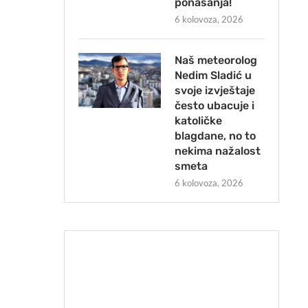
ponašanja!
6 kolovoza, 2026
Naš meteorolog
Nedim Sladić u
svoje izvještaje
često ubacuje i
katoličke
blagdane, no to
nekima nažalost
smeta
6 kolovoza, 2026