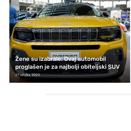
Žene su izabrale: Ovaj automobil
proglašen je za najbolji obiteljski SUV
27 ožujka, 2023
HEADING TITLE