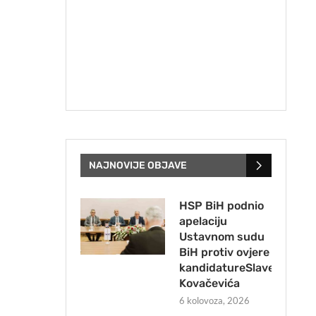
NAJNOVIJE OBJAVE
HSP BiH podnio
apelaciju
Ustavnom sudu
BiH protiv ovjere
kandidatureSlavena
Kovačevića
6 kolovoza, 2026