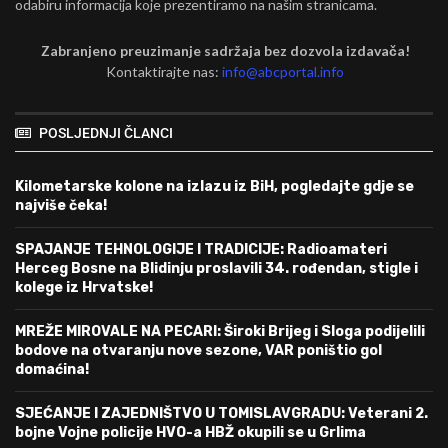
odabiru informacija koje prezentiramo na našim stranicama.
Zabranjeno preuzimanje sadržaja bez dozvola izdavača!
Kontaktirajte nas:
info@abcportal.info
POSLJEDNJI ČLANCI
Kilometarske kolone na izlazu iz BiH, pogledajte gdje se
najviše čeka!
SPAJANJE TEHNOLOGIJE I TRADICIJE: Radioamateri
Herceg Bosne na Blidinju proslavili 34. rođendan, stigle i
kolege iz Hrvatske!
MREŽE MIROVALE NA PECARI: Široki Brijeg i Sloga podijelili
bodove na otvaranju nove sezone, VAR poništio gol
domaćina!
SJEĆANJE I ZAJEDNIŠTVO U TOMISLAVGRADU: Veterani 2.
bojne Vojne policije HVO-a HBŽ okupili se u Grlima