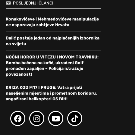
POSLJEDNJI ČLANCI
Konakovićeve i Mehmedovićeve manipulacije
ne osporavaju zahtjeve Hrvata
Dalić postaje jedan od najplaćenijih izbornika
na svijetu
NOĆNI HOROR U VITEZU I NOVOM TRAVNIKU:
Bomba bačena na kafić, ukradeni Golf
pronađen zapaljen – Policija istražuje
povezanost!
KRIZA KOD M17 I PRUGE: Vatra prijeti
naseljenim mjestima i prometnom koridoru,
angažirani helikopteri OS BiH!