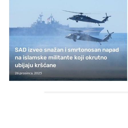
SAD izveo snažan i smrtonosan napad
na islamske militante koji okrutno
ubijaju kršćane
26 prosinca, 2025
HEADING TITLE