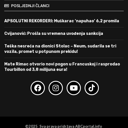
POSLJEDNJI ČLANCI
APSOLUTNI REKORDERI: Muškarac ‘napuhao’ 6,2 promila
Cvijanović: Prošla su vremena uvođenja sankcija
Teška nesreća na dionici Stolac – Neum, sudarila se tri
vozila, promet u potpunom prekidu!
Mate Rimac otvorio novi pogon u Francuskoj i rasprodao
Tourbillon od 3,8 milijuna eura!
©2025 Sva prava pridržava ABCportal.info