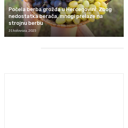
Počela berba grožđa u Hercegovini: Zbog
nedostatka berača, mnogi prelaze na
strojnu berbu
31 kolovoza, 2025
HEADING TITLE