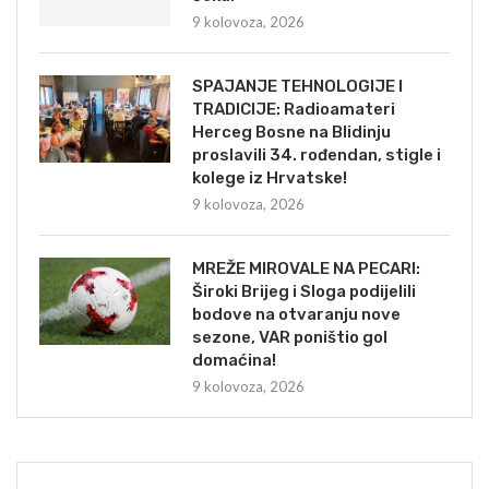
9 kolovoza, 2026
SPAJANJE TEHNOLOGIJE I
TRADICIJE: Radioamateri
Herceg Bosne na Blidinju
proslavili 34. rođendan, stigle i
kolege iz Hrvatske!
9 kolovoza, 2026
MREŽE MIROVALE NA PECARI:
Široki Brijeg i Sloga podijelili
bodove na otvaranju nove
sezone, VAR poništio gol
domaćina!
9 kolovoza, 2026