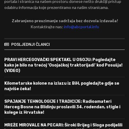
portala i stranica na našem prostoru donese nešto drukčiji pristup
odabiru informacija koje prezentiramo na našim stranicama.
Zabranjeno preuzimanje sadržaja bez dozvola izdavača!
Kontaktirajte nas:
info@abcportal.info
POSLJEDNJI ČLANCI
PRAVI HERCEGOVAČKI SPEKTAKL U OSOJU: Pogledajte
kako je bilo na trećoj ‘Osojačkoj traktorijadi’ kod Posušja!
(VIDEO)
Kilometarske kolone na izlazu iz BiH, pogledajte gdje se
najviše čeka!
SPAJANJE TEHNOLOGIJE I TRADICIJE: Radioamateri
Herceg Bosne na Blidinju proslavili 34. rođendan, stigle i
kolege iz Hrvatske!
MREŽE MIROVALE NA PECARI: Široki Brijeg i Sloga podijelili