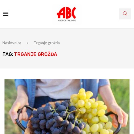
Naslovnica
»
Trganje grožđa
TAG:
TRGANJE GROŽĐA