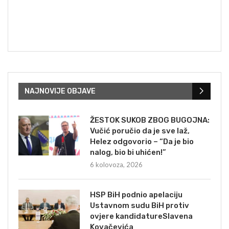
NAJNOVIJE OBJAVE
ŽESTOK SUKOB ZBOG BUGOJNA:
Vučić poručio da je sve laž,
Helez odgovorio – “Da je bio
nalog, bio bi uhićen!”
6 kolovoza, 2026
HSP BiH podnio apelaciju
Ustavnom sudu BiH protiv
ovjere kandidatureSlavena
Kovačevića