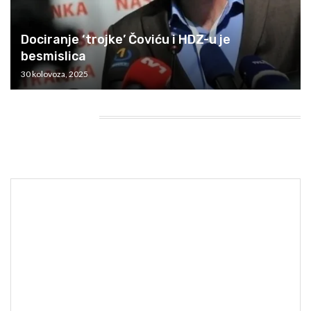
Dociranje ‘trojke’ Čoviću i HDZ-u je
besmislica
30 kolovoza, 2025
HEADING TITLE