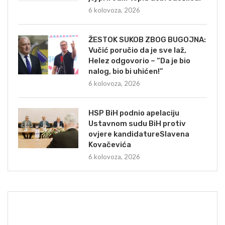
6 kolovoza, 2026
ŽESTOK SUKOB ZBOG BUGOJNA:
Vučić poručio da je sve laž,
Helez odgovorio – “Da je bio
nalog, bio bi uhićen!”
6 kolovoza, 2026
HSP BiH podnio apelaciju
Ustavnom sudu BiH protiv
ovjere kandidatureSlavena
Kovačevića
6 kolovoza, 2026