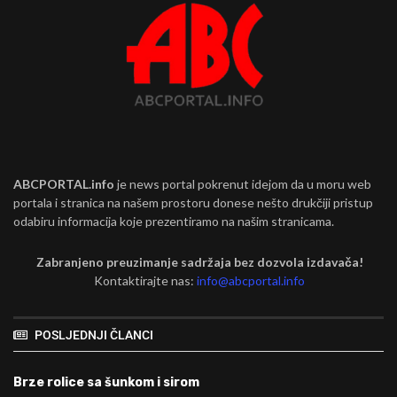
ABCPORTAL.info
je news portal pokrenut idejom da u moru web
portala i stranica na našem prostoru donese nešto drukčiji pristup
odabiru informacija koje prezentiramo na našim stranicama.
Zabranjeno preuzimanje sadržaja bez dozvola izdavača!
Kontaktirajte nas:
info@abcportal.info
POSLJEDNJI ČLANCI
Brze rolice sa šunkom i sirom