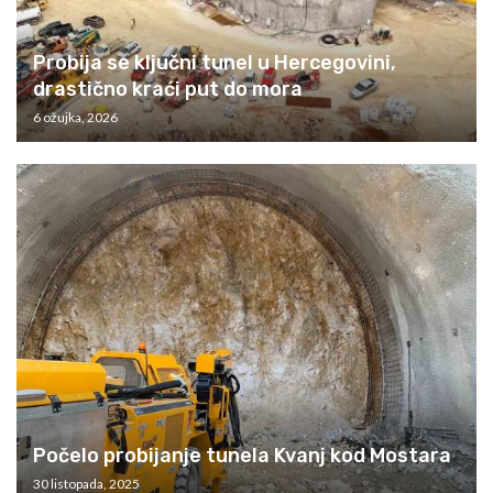
Probija se ključni tunel u Hercegovini,
drastično kraći put do mora
6 ožujka, 2026
Počelo probijanje tunela Kvanj kod Mostara
30 listopada, 2025