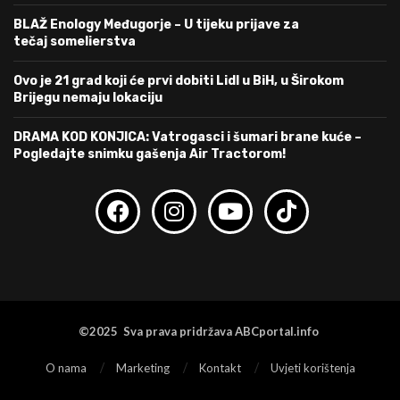
BLAŽ Enology Međugorje – U tijeku prijave za
tečaj somelierstva
Ovo je 21 grad koji će prvi dobiti Lidl u BiH, u Širokom
Brijegu nemaju lokaciju
DRAMA KOD KONJICA: Vatrogasci i šumari brane kuće –
Pogledajte snimku gašenja Air Tractorom!
©2025 Sva prava pridržava ABCportal.info
O nama
Marketing
Kontakt
Uvjeti korištenja