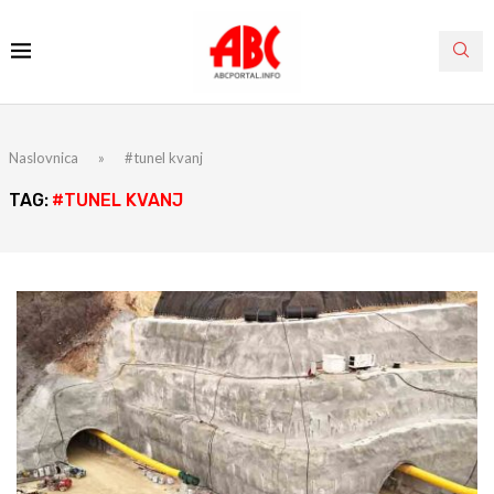
Naslovnica
»
#tunel kvanj
TAG:
#TUNEL KVANJ