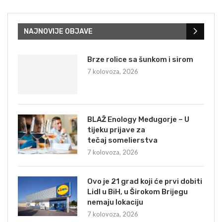
NAJNOVIJE OBJAVE
Brze rolice sa šunkom i sirom
7 kolovoza, 2026
BLAŽ Enology Međugorje – U
tijeku prijave za
tečaj somelierstva
7 kolovoza, 2026
Ovo je 21 grad koji će prvi dobiti
Lidl u BiH, u Širokom Brijegu
nemaju lokaciju
7 kolovoza, 2026