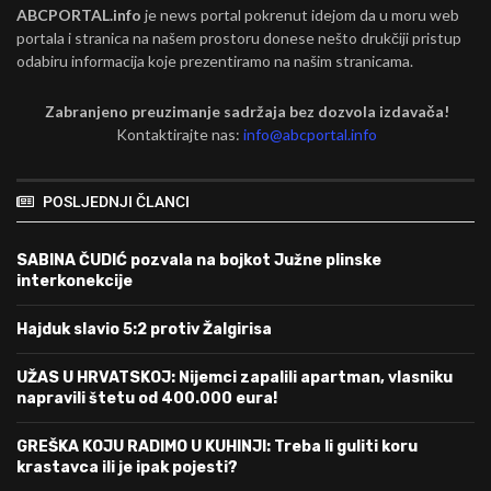
ABCPORTAL.info
je news portal pokrenut idejom da u moru web
portala i stranica na našem prostoru donese nešto drukčiji pristup
odabiru informacija koje prezentiramo na našim stranicama.
Zabranjeno preuzimanje sadržaja bez dozvola izdavača!
Kontaktirajte nas:
info@abcportal.info
POSLJEDNJI ČLANCI
SABINA ČUDIĆ pozvala na bojkot Južne plinske
interkonekcije
Hajduk slavio 5:2 protiv Žalgirisa
UŽAS U HRVATSKOJ: Nijemci zapalili apartman, vlasniku
napravili štetu od 400.000 eura!
GREŠKA KOJU RADIMO U KUHINJI: Treba li guliti koru
krastavca ili je ipak pojesti?