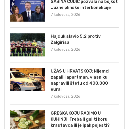
SABINA ČUDIĆ pozvala na bojkot
Južne plinske interkonekcije
7 kolovoza, 2026
Hajduk slavio 5:2 protiv
Žalgirisa
7 kolovoza, 2026
UŽAS U HRVATSKOJ: Nijemci
zapalili apartman, vlasniku
napravili štetu od 400.000
eura!
7 kolovoza, 2026
GREŠKA KOJU RADIMO U
KUHINJI: Treba li guliti koru
krastavca ili je ipak pojesti?