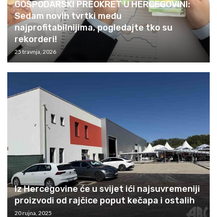
GOSPODARSKI PREOKRET U HERCEGOVINI:
Sedam novih tvrtki među
najprofitabilnijima, pogledajte tko su
rekorderi!
25 travnja, 2026
Iz Hercegovine će u svijet ići najsuvremeniji
proizvodi od rajčice poput kečapa i ostalih
20 rujna, 2025