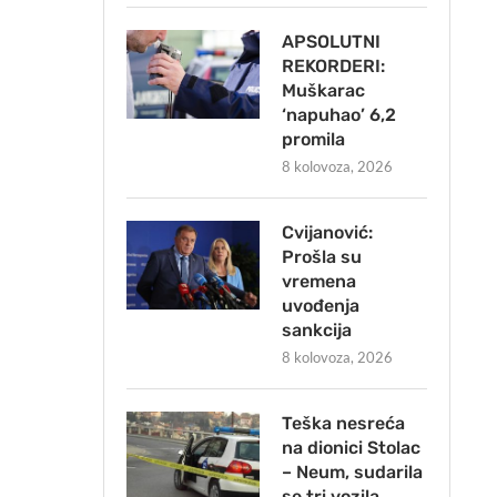
APSOLUTNI
REKORDERI:
Muškarac
‘napuhao’ 6,2
promila
8 kolovoza, 2026
Cvijanović:
Prošla su
vremena
uvođenja
sankcija
8 kolovoza, 2026
Teška nesreća
na dionici Stolac
– Neum, sudarila
se tri vozila,