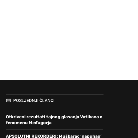
POSLJEDNJI ČLANCI
Otkriveni rezultati tajnog glasanja Vatikana o
fenomenu Međugorja
APSOLUTNI REKORDERI: Muškarac ‘napuhao’