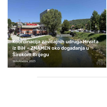
Koordinacija zavičajnih udruga Hrvata
iz BiH – ZNAMEN oko događanja u
Širokom Brijegu
16 kolovoza, 2025
HEADING TITLE